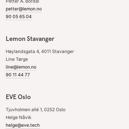
Petter A. Bordal
petter@lemon.no
90 05 65 04
Lemon Stavanger
Høylandsgata 4, 4011 Stavanger
Line Tørge
line@lemon.no
90 11 44 77
EVE Oslo
Tjuvholmen allé 1, 0252 Oslo
Helge Nåvik
helge@eve.tech