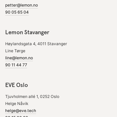
petter@lemon.no
90 05 65 04
Lemon Stavanger
Høylandsgata 4, 4011 Stavanger
Line Tørge
line@lemon.no
90 11 44 77
EVE Oslo
Tjuvholmen allé 1, 0252 Oslo
Helge Nåvik
helge@eve.tech